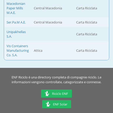
Macedonian
Paper Mills
Central Macedonia
Carta Riciclata
Μ.Α.Ε.
Ser.Pa.M Α.Ε.
Central Macedonia
Carta Riciclata
Unipakhellas
Carta Riciclata
S.A.
Vis Containers
Manufacturing
Attica
Carta Riciclata
Co. S.A.
ENF Riciclo è una directory completa di compagnie riciclo. Le
informazioni vengono controllate, categorizzate e connesse.
Riciclo ENF
ENF Solar