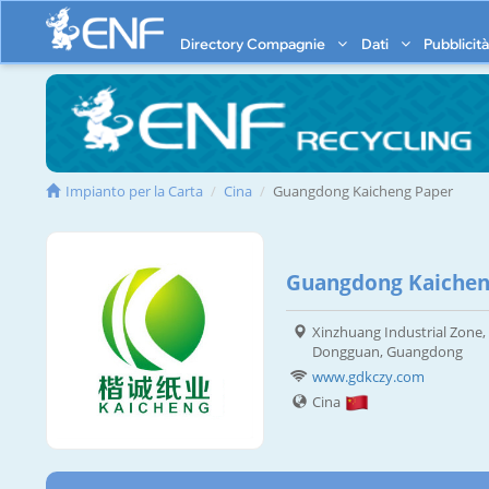
Directory Compagnie
Dati
Pubblicit
Impianto per la Carta
Cina
Guangdong Kaicheng Paper
Guangdong Kaicheng
Xinzhuang Industrial Zon
Dongguan, Guangdong
www.gdkczy.com
Cina