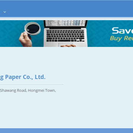
à
 Paper Co., Ltd.
e, Shawang Road, Hongmei Town,