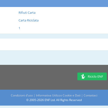
Rifiuti Carta
Carta Riciclata
1
Riciclo ENF
Condizioni d'uso
|
Informativa Utilizzo Cookie e Dati
|
Contattaci
© 2005-2026 ENF Ltd. All Rights Reserved