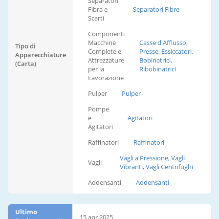
Separatori
Fibra e
Separatori Fibre
Scarti
Componenti
Macchine
Casse d'Afflusso,
Tipo di
Complete e
Presse, Essiccatori,
Apparecchiature
Attrezzature
Bobinatrici,
(Carta)
per la
Ribobinatrici
Lavorazione
Pulper
Pulper
Pompe
e
Agitatori
Agitatori
Raffinatori
Raffinatori
Vagli a Pressione, Vagli
Vagli
Vibranti, Vagli Centrifughi
Addensanti
Addensanti
Ultimo
15 apr 2025