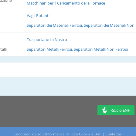
tazione
Macchinari per il Caricamento della Fornace
Vagli Rotanti
Separatori dei Materiali Ferrosi, Separatori dei Materiali Non 
Trasportatori a Nastro
alli
Separatori Metalli Ferrosi, Separatori Metalli Non Ferrosi
Riciclo ENF
Condizioni d'uso
|
Informativa Utilizzo Cookie e Dati
|
Contattaci