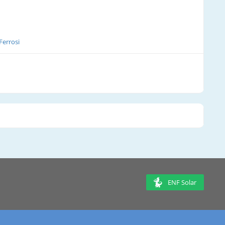
Ferrosi
ENF Solar