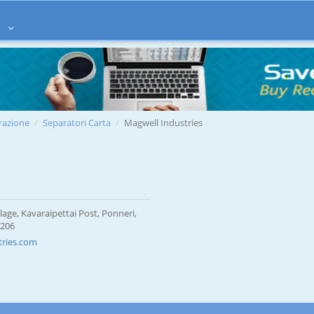
à
razione
Separatori Carta
Magwell Industries
age, Kavaraipettai Post, Ponneri,
1206
tries.com