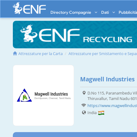
Directory Compagnie
Dati
Pubblicit
Attrezzature per la Carta
Attrezzature per Smistamento e Sepa
Magwell Industries
D.No 115, Paranambedu Vill
Thiruvallur, Tamil Nadu 60
https://www.magwellindus
India