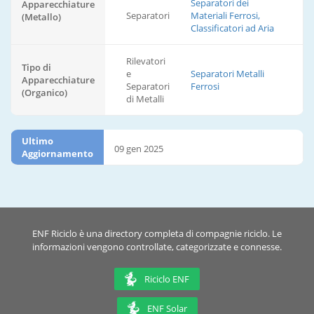
Separatori dei
Apparecchiature
Separatori
Materiali Ferrosi,
(Metallo)
Classificatori ad Aria
Rilevatori
Tipo di
e
Separatori Metalli
Apparecchiature
Separatori
Ferrosi
(Organico)
di Metalli
Ultimo
09 gen 2025
Aggiornamento
ENF Riciclo è una directory completa di compagnie riciclo. Le
informazioni vengono controllate, categorizzate e connesse.
Riciclo ENF
ENF Solar