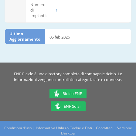
Numero
di
1
Impianti:
Ultimo
05 feb 2026
Aggiornamento
ENF Riciclo è una directory completa di compagnie riciclo. Le
informazioni vengono controllate, categorizzate e connesse.
Riciclo ENF
ENF Solar
Condizioni d'uso
|
Informativa Utilizzo Cookie e Dati
|
Contattaci
|
Versione
Desktop