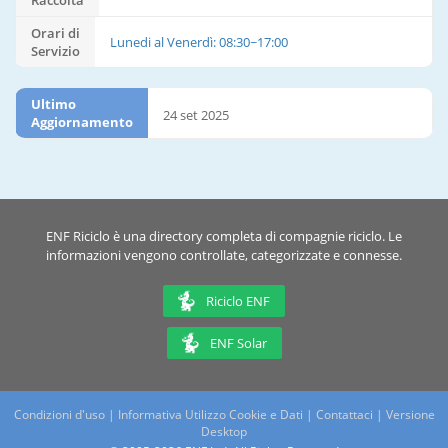
Raccolta
Orari di
Lunedi al Venerdì: 08:30~17:00
Servizio
Ultimo
24 set 2025
Aggiornamento
ENF Riciclo è una directory completa di compagnie riciclo. Le
informazioni vengono controllate, categorizzate e connesse.
Riciclo ENF
ENF Solar
Condizioni d'uso
|
Informativa Utilizzo Cookie e Dati
|
Contattaci
|
Versione
Desktop