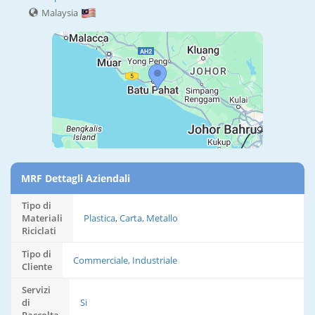
Malaysia
MRF Dettagli Aziendali
Tipo di
Materiali
Plastica, Carta, Metallo
Riciclati
Tipo di
Commerciale, Industriale
Cliente
Servizi
di
Si