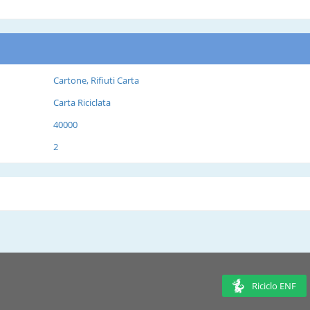
Cartone, Rifiuti Carta
Carta Riciclata
40000
2
Riciclo ENF