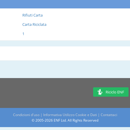
Rifiuti Carta
Carta Riciclata
1
Riciclo ENF
Condizioni d'uso
|
Informativa Utilizzo Cookie e Dati
|
Contattaci
© 2005-2026 ENF Ltd. All Rights Reserved