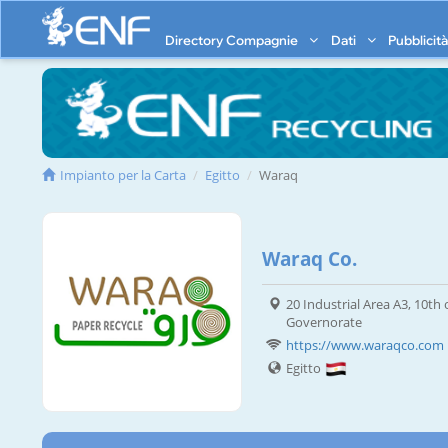
Directory Compagnie
Dati
Pubblicit
Impianto per la Carta
Egitto
Waraq
Waraq Co.
20 Industrial Area A3, 10th
Governorate
https://www.waraqco.com
Egitto