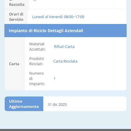
Raccolta
Orari di
Lunedi al Venerdì: 08:00~17:00
Servizio
Impianto di Riciclo Dettagli Aziendali
Materiali
Rifiuti Carta
Accettati:
Prodotti
Carta Riciclata
Carta
Riciclati:
Numero
di
1
Impianti:
Ultimo
31 dic 2025
Aggiornamento