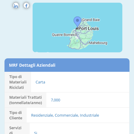
MRF Dettagli Aziendali
Tipo di
Materiali
Carta
Riciclati
Materiali Trattati
7,000
(tonnellate/anno)
Tipo di
Residenziale, Commerciale, Industriale
Cliente
Servizi
di
Si