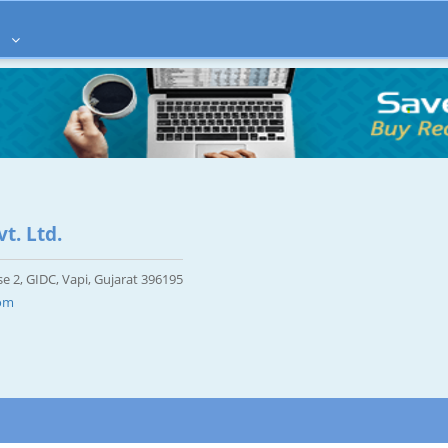
à
t. Ltd.
e 2, GIDC, Vapi, Gujarat 396195
com