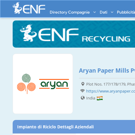
Directory Compagnie
Dati
Pubblicit
Aryan Paper Mills Pv
Plot Nos. 177/178/179, Phas
https://www.aryanpaper.
India
Impianto di Riciclo Dettagli Aziendali