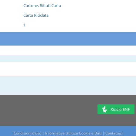
Cartone, Rifiuti Carta
Carta Riciclata
1
Riciclo ENF
Condizioni d'uso
|
Informativa Utilizzo Cookie e Dati
|
Contattaci