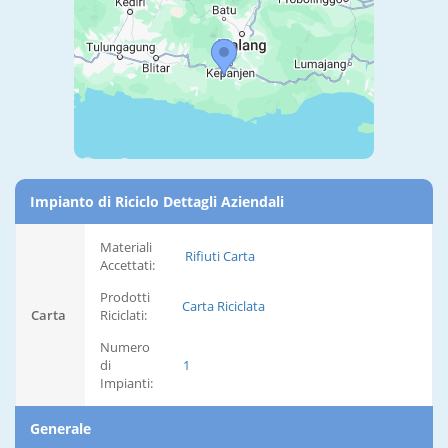
Impianto di Riciclo Dettagli Aziendali
Materiali
Rifiuti Carta
Accettati:
Prodotti
Carta Riciclata
Carta
Riciclati:
Numero
di
1
Impianti:
Generale