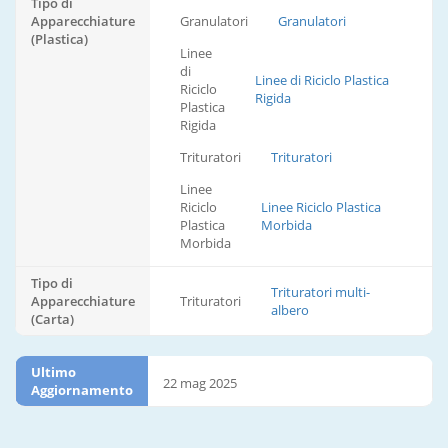
Tipo di
Apparecchiature
Granulatori
Granulatori
(Plastica)
Linee
di
Linee di Riciclo Plastica
Riciclo
Rigida
Plastica
Rigida
Trituratori
Trituratori
Linee
Riciclo
Linee Riciclo Plastica
Plastica
Morbida
Morbida
Tipo di
Trituratori multi-
Apparecchiature
Trituratori
albero
(Carta)
Ultimo
22 mag 2025
Aggiornamento