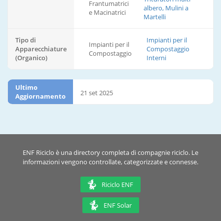
Frantumatrici
albero, Mulini a
e Macinatrici
Martelli
Tipo di
Impianti per il
Impianti per il
Apparecchiature
Compostaggio
Compostaggio
(Organico)
Interni
Ultimo
21 set 2025
Aggiornamento
ENF Riciclo è una directory completa di compagnie riciclo. Le
informazioni vengono controllate, categorizzate e connesse.
Riciclo ENF
ENF Solar