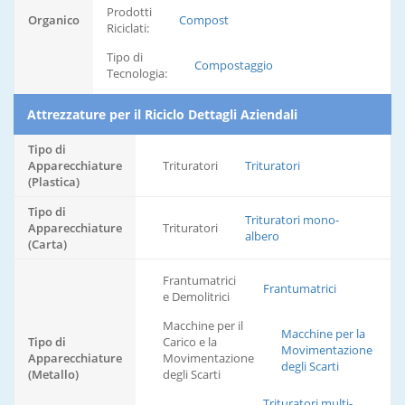
Prodotti
Organico
Compost
Riciclati:
Tipo di
Compostaggio
Tecnologia:
Attrezzature per il Riciclo Dettagli Aziendali
Tipo di
Apparecchiature
Trituratori
Trituratori
(Plastica)
Tipo di
Trituratori mono-
Apparecchiature
Trituratori
albero
(Carta)
Frantumatrici
Frantumatrici
e Demolitrici
Macchine per il
Macchine per la
Tipo di
Carico e la
Movimentazione
Apparecchiature
Movimentazione
degli Scarti
(Metallo)
degli Scarti
Trituratori multi-